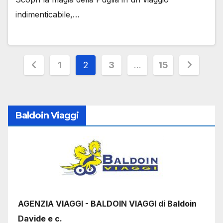
indimenticabile,…
Paginazione
1
2
3
…
15
degli
articoli
Baldoin Viaggi
AGENZIA VIAGGI - BALDOIN VIAGGI di Baldoin
Davide e c.