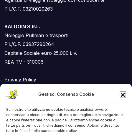
P.I./C.F. 03210020263
BALDOIN S.R.L.
Noleggio Pullman e trasporti
P.I./C.F. 03937290264
Capitale Sociale euro 25.000 i. v.
REA TV - 310006
Privacy Policy
Cookie Policy (UE)
Gestisci Consenso Cookie
RSS Feed
Sul nostro sito utilizziamo cookie tecnici e analitici: ovvero
conserviamo piccole stringhe di testo per migliorare la navigazione
e capire l’interazione con le pagine. Utilizziamo anche cookie di
terze parti, per i quali ti chiediamo il consenso. Abbiamo descritto
tutte le finalità nella pagina cookie policy.