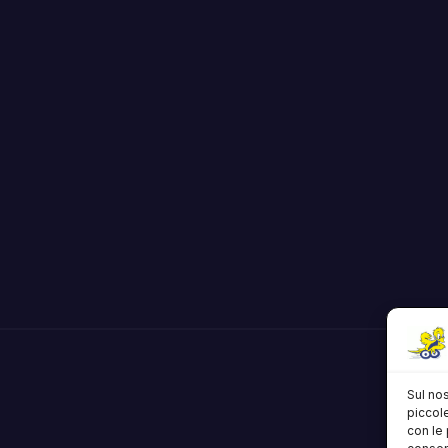
Sul nos
piccole
con le 