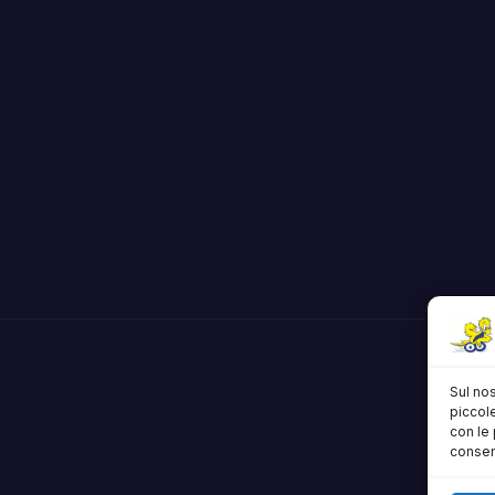
Sul nos
piccole
con le 
consens