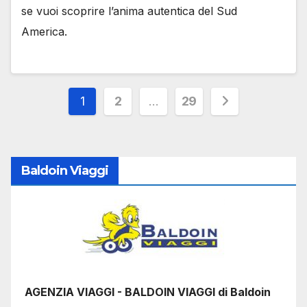
se vuoi scoprire l’anima autentica del Sud
America.
Paginazione
1
2
…
29
degli
articoli
Baldoin Viaggi
AGENZIA VIAGGI - BALDOIN VIAGGI di Baldoin