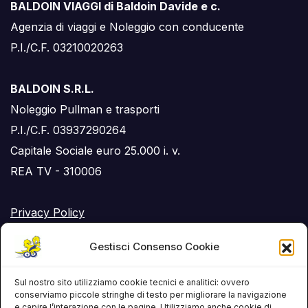
BALDOIN VIAGGI di Baldoin Davide e c.
Agenzia di viaggi e Noleggio con conducente
P.I./C.F. 03210020263
BALDOIN S.R.L.
Noleggio Pullman e trasporti
P.I./C.F. 03937290264
Capitale Sociale euro 25.000 i. v.
REA TV - 310006
Privacy Policy
Cookie Policy (UE)
Gestisci Consenso Cookie
RSS Feed
Sul nostro sito utilizziamo cookie tecnici e analitici: ovvero
conserviamo piccole stringhe di testo per migliorare la navigazione
e capire l’interazione con le pagine. Utilizziamo anche cookie di