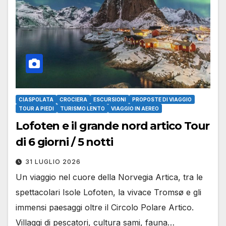
CIASPOLATA
CROCIERA
ESCURSIONI
PROPOSTE DI VIAGGIO
TOUR A PIEDI
TURISMO LENTO
VIAGGIO IN AEREO
Lofoten e il grande nord artico Tour
di 6 giorni / 5 notti
31 LUGLIO 2026
Un viaggio nel cuore della Norvegia Artica, tra le
spettacolari Isole Lofoten, la vivace Tromsø e gli
immensi paesaggi oltre il Circolo Polare Artico.
Villaggi di pescatori, cultura sami, fauna…