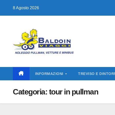
Salta
8 Agosto 2026
al
contenuto
INFORMAZIONI
TREVISO E DINTOR
Categoria:
tour in pullman