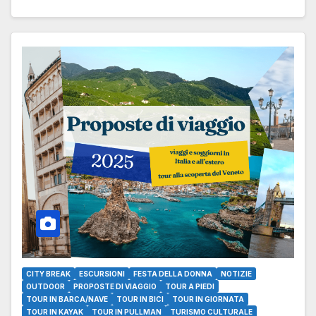
CITY BREAK
ESCURSIONI
FESTA DELLA DONNA
NOTIZIE
OUTDOOR
PROPOSTE DI VIAGGIO
TOUR A PIEDI
TOUR IN BARCA/NAVE
TOUR IN BICI
TOUR IN GIORNATA
TOUR IN KAYAK
TOUR IN PULLMAN
TURISMO CULTURALE