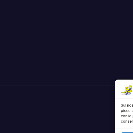
Sul nos
piccole
con le 
consens