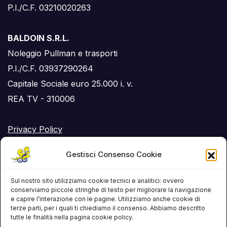
P.I./C.F. 03210020263
BALDOIN S.R.L.
Noleggio Pullman e trasporti
P.I./C.F. 03937290264
Capitale Sociale euro 25.000 i. v.
REA TV - 310006
Privacy Policy
Cookie Policy (UE)
Gestisci Consenso Cookie
RSS Feed
Sul nostro sito utilizziamo cookie tecnici e analitici: ovvero
conserviamo piccole stringhe di testo per migliorare la navigazione
e capire l’interazione con le pagine. Utilizziamo anche cookie di
terze parti, per i quali ti chiediamo il consenso. Abbiamo descritto
tutte le finalità nella pagina cookie policy.