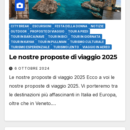
CITY BREAK
ESCURSIONI
FESTA DELLA DONNA
NOTIZIE
OUTDOOR
PROPOSTE DI VIAGGIO
TOUR A PIEDI
TOUR IN BARCA/NAVE
TOUR IN BICI
TOUR IN GIORNATA
TOUR IN KAYAK
TOUR IN PULLMAN
TURISMO CULTURALE
TURISMO ESPERIENZIALE
TURISMO LENTO
VIAGGIO IN AEREO
Le nostre proposte di viaggio 2025
6 OTTOBRE 2024
Le nostre proposte di viaggio 2025 Ecco a voi le
nostre proposte di viaggio 2025. Vi porteremo tra
le destinazioni più affascinanti in Italia ed Europa,
oltre che in Veneto.…