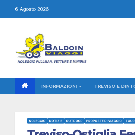
Salta
6 Agosto 2026
al
contenuto
INFORMAZIONI
TREVISO E DINT
NOLEGGIO
NOTIZIE
OUTDOOR
PROPOSTE DI VIAGGIO
TOUR 
Treviso-Ostiglia Fes