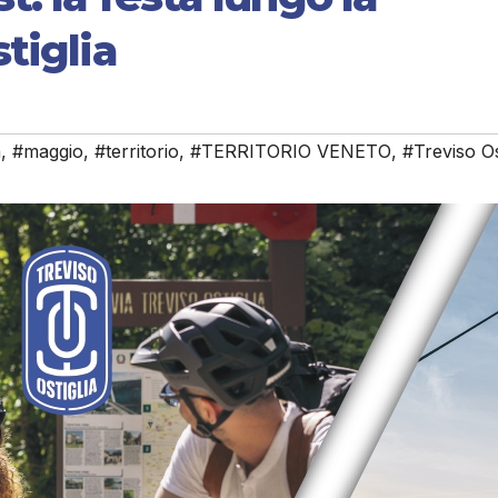
tiglia
a
,
#maggio
,
#territorio
,
#TERRITORIO VENETO
,
#Treviso Os