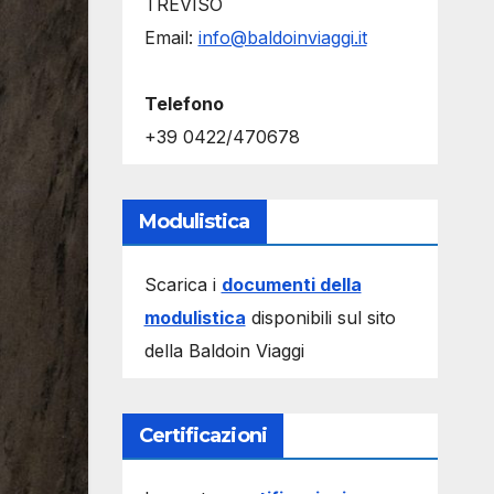
TREVISO
Email:
info@baldoinviaggi.it
Telefono
+39 0422/470678
Modulistica
Scarica i
documenti della
modulistica
disponibili sul sito
della Baldoin Viaggi
Certificazioni