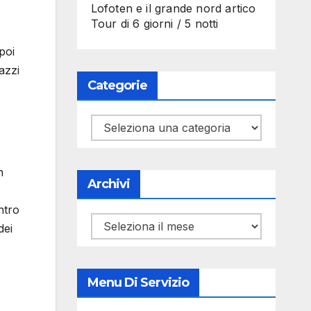
Lofoten e il grande nord artico
Tour di 6 giorni / 5 notti
poi
azzi
Categorie
Categorie
n
Archivi
ntro
Archivi
dei
Menu Di Servizio