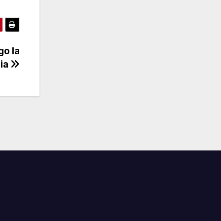
go la
lia