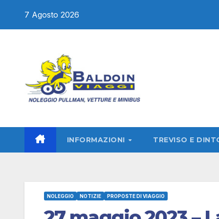
Salta
7 Agosto 2026
al
contenuto
INFORMAZIONI
TREVISO E DINT
NOLEGGIO
NOTIZIE
PROPOSTE DI VIAGGIO
27 maggio 2023 – 