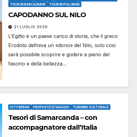
TOUR IN BARCA/NAVE
TOUR IN PULLMAN
CAPODANNO SUL NILO
21 LUGLIO 2026
L’Egitto è un paese carico di storia, che il greco
Erodoto definiva un «dono» del Nilo, solo così
sarà possibile scoprire e godere a pieno del
fascino e della bellezza…
CITY BREAK
PROPOSTE DI VIAGGIO
TURISMO CULTURALE
Tesori di Samarcanda – con
accompagnatore dall’Italia