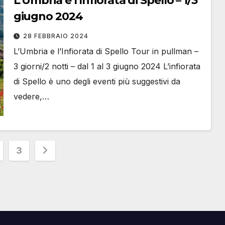
L’Umbria e l’Infiorata di Spello – 1/3
giugno 2024
28 FEBBRAIO 2024
L’Umbria e l’Infiorata di Spello Tour in pullman –
3 giorni/2 notti – dal 1 al 3 giugno 2024 L’infiorata
di Spello è uno degli eventi più suggestivi da
vedere,…
azione
3
i