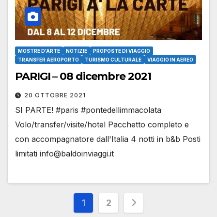
MOSTRE D'ARTE
NOTIZIE
PROPOSTE DI VIAGGIO
TRANSFER AEROPORTO
TURISMO CULTURALE
VIAGGIO IN AEREO
PARIGI – 08 dicembre 2021
20 OTTOBRE 2021
SI PARTE! #paris #pontedellimmacolata
Volo/transfer/visite/hotel Pacchetto completo e
con accompagnatore dall'Italia 4 notti in b&b Posti
limitati info@baldoinviaggi.it
Paginazione
1
2