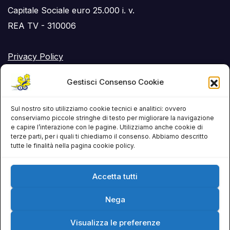
Capitale Sociale euro 25.000 i. v.
REA TV - 310006
Privacy Policy
Cookie Policy (UE)
Gestisci Consenso Cookie
RSS Feed
Sul nostro sito utilizziamo cookie tecnici e analitici: ovvero
conserviamo piccole stringhe di testo per migliorare la navigazione
e capire l’interazione con le pagine. Utilizziamo anche cookie di
terze parti, per i quali ti chiediamo il consenso. Abbiamo descritto
tutte le finalità nella pagina cookie policy.
Accetta tutti
Nega
Visualizza le preferenze
Copyright © Baldoin Viaggi 2026
|
Web by
GanoDesign