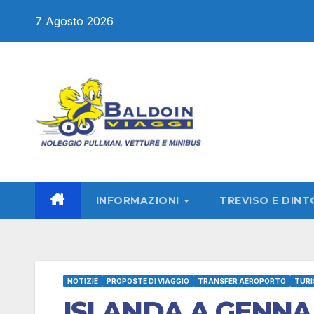
Salta
7 Agosto 2026
al
contenuto
INFORMAZIONI
TREVISO E DINT
NOTIZIE
PROPOSTE DI VIAGGIO
TRANSFER AEROPORTO
TURI
ISLANDA A GENNAI