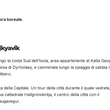
dell’aurora boreale.
ejkyavik
ungo la costa Sud dell’Isola, area appartenente al Katla Geo
ciosa di Dyrholaey, e camminata lungo la spiaggia di sabbia 
libero.
a della Capitale. Un tour della città durante il quale vedrete,
a cattedrale Hallgrimskirkja, il centro della città con il
Laugavegur.