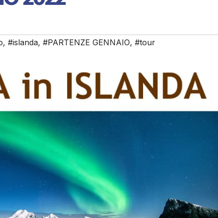
o
,
#islanda
,
#PARTENZE GENNAIO
,
#tour