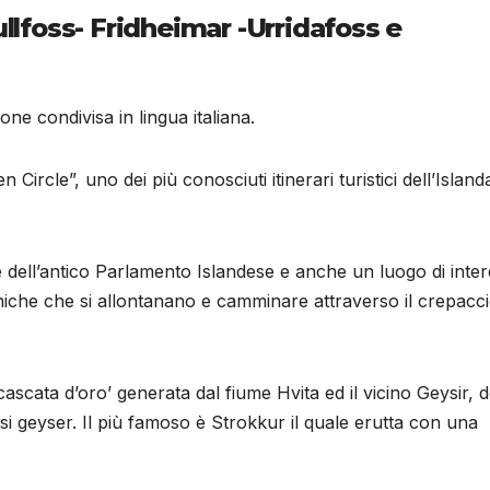
ullfoss- Fridheimar -Urridafoss e
ne condivisa in lingua italiana.
ircle”, uno dei più conosciuti itinerari turistici dell’Island
de dell’antico Parlamento Islandese e anche un luogo di inte
niche che si allontanano e camminare attraverso il crepacc
ascata d’oro’ generata dal fiume Hvita ed il vicino Geysir, 
si geyser. Il più famoso è Strokkur il quale erutta con una