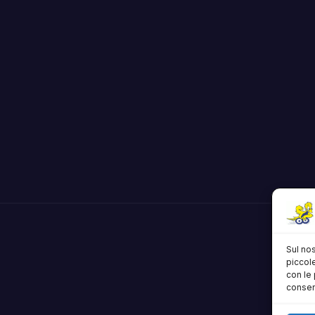
Sul nos
piccole
con le 
consens