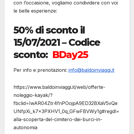
con l’occasione, vogliamo condividere con voi
le belle esperienze:
50% di sconto il
15/07/2021 – Codice
sconto:
BDay25
Per info e prenotazioni:
info@baldoinviaggi.it
https://www.baldoinviaggi.it/web/offerte-
noleggio-kayak/?
fbclid=IwAR04Ztr4fnPOojpA9ED32BXaV5vQe
UNfpXi_k7x3PXHV1_0q_GFwFBVWy1g#regdl=
alla-scoperta-del-cimitero-dei-burci-in-
autonomia