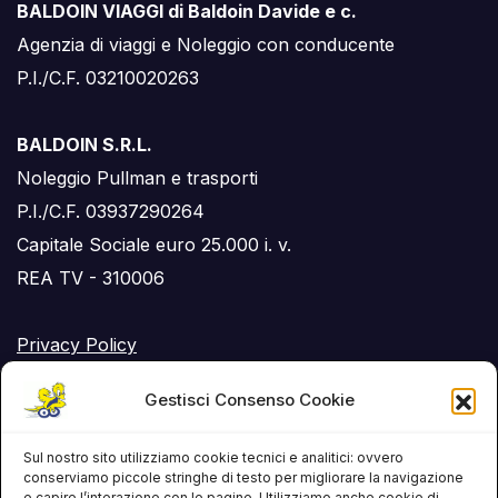
BALDOIN VIAGGI di Baldoin Davide e c.
Agenzia di viaggi e Noleggio con conducente
P.I./C.F. 03210020263
BALDOIN S.R.L.
Noleggio Pullman e trasporti
P.I./C.F. 03937290264
Capitale Sociale euro 25.000 i. v.
REA TV - 310006
Privacy Policy
Cookie Policy (UE)
Gestisci Consenso Cookie
RSS Feed
Sul nostro sito utilizziamo cookie tecnici e analitici: ovvero
conserviamo piccole stringhe di testo per migliorare la navigazione
e capire l’interazione con le pagine. Utilizziamo anche cookie di