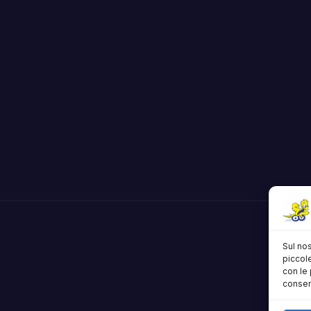
Sul nos
piccole
con le 
consens