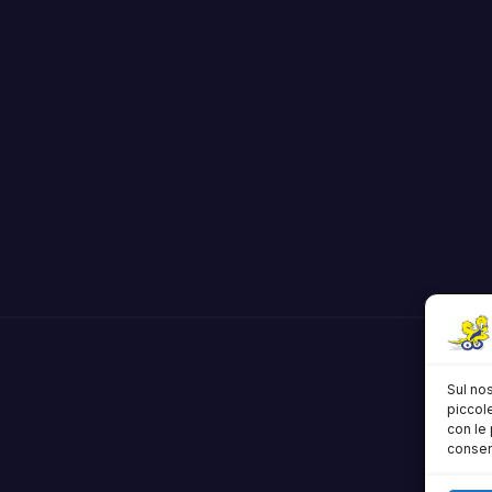
Sul nos
piccole
con le 
consens