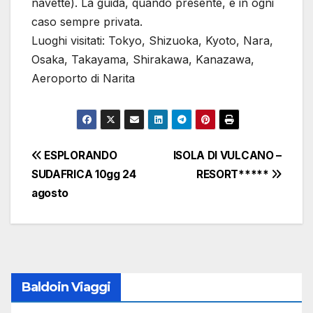
navette). La guida, quando presente, è in ogni
caso sempre privata.
Luoghi visitati: Tokyo, Shizuoka, Kyoto, Nara,
Osaka, Takayama, Shirakawa, Kanazawa,
Aeroporto di Narita
Navigazione
ESPLORANDO
ISOLA DI VULCANO –
SUDAFRICA 10gg 24
RESORT*****
articoli
agosto
Baldoin Viaggi