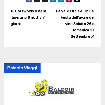
Navigazione
Cotswolds & Kent
La Val d’Orcia e Chiusi
Itinerario 6 notti / 7
Festa dell’uva e del
articoli
giorni
vino Sabato 26 e
Domenica 27
Settembre
Baldoin Viaggi