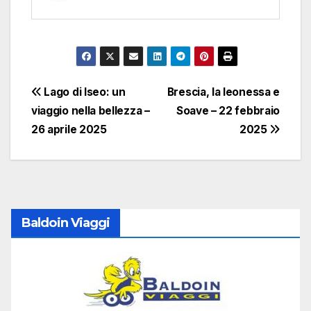
Navigazione
Lago di Iseo: un
Brescia, la leonessa e
viaggio nella bellezza –
Soave – 22 febbraio
articoli
26 aprile 2025
2025
Baldoin Viaggi