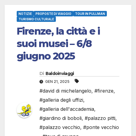
NOTIZIE
PROPOSTE DI VIAGGIO
TOUR IN PULLMAN
TURISMO CULTURALE
Firenze, la città e i
suoi musei – 6/8
giugno 2025
Di
Baldoinviaggi
GEN 21, 2025
#david di michelangelo
,
#firenze
,
#galleria degli uffizi
,
#galleria dell'accademia
,
#giardino di boboli
,
#palazzo pitti
,
#palazzo vecchio
,
#ponte vecchio