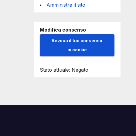
Amministra il sito
Modifica consenso
Revoca il tuo consenso
ai cookie
Stato attuale: Negato