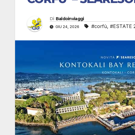
Di
Baldoinviaggi
#corfù
,
#ESTATE 
GIU 24, 2026