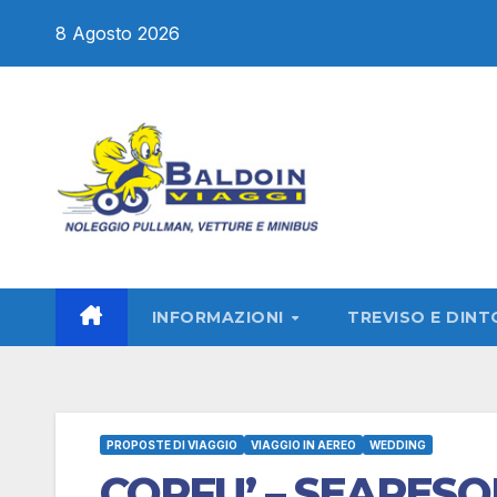
Salta
8 Agosto 2026
al
contenuto
INFORMAZIONI
TREVISO E DINT
PROPOSTE DI VIAGGIO
VIAGGIO IN AEREO
WEDDING
CORFU’ – SEARESO