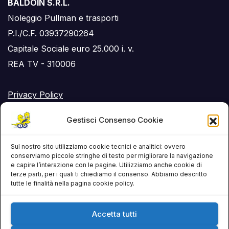
BALDOIN S.R.L.
Noleggio Pullman e trasporti
P.I./C.F. 03937290264
Capitale Sociale euro 25.000 i. v.
REA TV - 310006
Privacy Policy
Cookie Policy (UE)
Gestisci Consenso Cookie
RSS Feed
Sul nostro sito utilizziamo cookie tecnici e analitici: ovvero
conserviamo piccole stringhe di testo per migliorare la navigazione
e capire l’interazione con le pagine. Utilizziamo anche cookie di
terze parti, per i quali ti chiediamo il consenso. Abbiamo descritto
tutte le finalità nella pagina cookie policy.
Accetta tutti